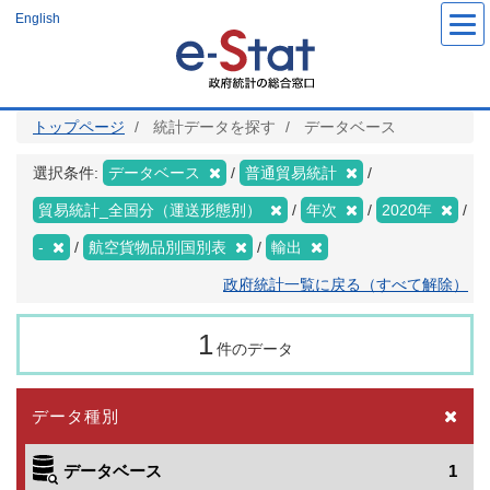
メ
English
イ
ン
コ
ン
テ
ン
ツ
トップページ
統計データを探す
データベース
に
移
動
選択条件:
データベース
普通貿易統計
貿易統計_全国分（運送形態別）
年次
2020年
-
航空貨物品別国別表
輸出
政府統計一覧に戻る（すべて解除）
1
件のデータ
データ種別
データベース
1