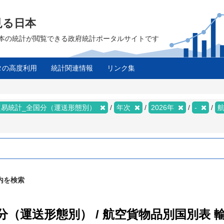
見る日本
は、日本の統計が閲覧できる政府統計ポータルサイトです
タの高度利用
統計関連情報
リンク集
ス
貿易統計_全国分（運送形態別）
年次
2026年
-
内を検索
国分（運送形態別） / 航空貨物品別国別表 