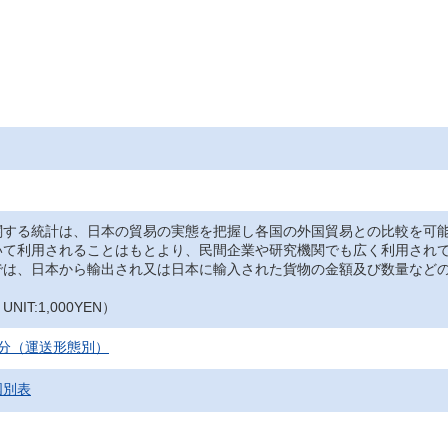
関する統計は、日本の貿易の実態を把握し各国の外国貿易との比較を可
いて利用されることはもとより、民間企業や研究機関でも広く利用され
では、日本から輸出され又は日本に輸入された貨物の金額及び数量など
IT:1,000YEN）
国分（運送形態別）
国別表