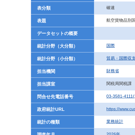
確速
表分類
航空貨物品別国別
表題
データセットの概要
国際
統計分野（大分類）
貿易・国際収
統計分野（小分類）
財務省
担当機関
関税局関税課
担当課室
03-3581-4111(
問合せ先電話番号
https://www.cu
政府統計URL
業務統計
統計の種類
2026年
調査年月