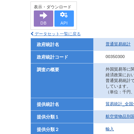
表示・ダウンロード
DB
API
データセット一覧に戻る
普通貿易統計
政府統計名
00350300
政府統計コード
外国貿易等に
調査の概要
経済政策にお
普通貿易統計
しています。
（単位：千円、UN
貿易統計_全
提供統計名
航空貨物品別
提供分類１
輸入
提供分類２