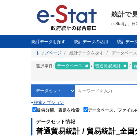
メ
イ
ン
統計で
コ
ン
テ
e-Stat
ン
ツ
に
移
統計データを探す
統計データの活用
統計デー
動
トップページ
統計データを探す
データベー
選択条件:
データベース
普通貿易統計
検索オプション
提供分類、表題を検索
データベース、ファイル
データセット情報
普通貿易統計 / 貿易統計_全