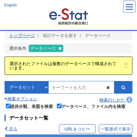
メ
English
イ
ン
コ
ン
テ
ン
ツ
トップページ
統計データを探す
データベース
に
移
動
選択条件:
データベース
×
選択されたファイルは複数のデータベースで構成されて
います。
検索オプション
検索のしかた
提供分類、表題を検索
データベース、ファイル内を検索
データセット一覧
戻る
URLをコピー
一覧形式で表示