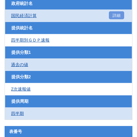
政府統計名
国民経済計算
詳細
提供統計名
四半期別ＧＤＰ速報
提供分類1
過去の値
提供分類2
2次速報値
提供周期
四半期
表番号