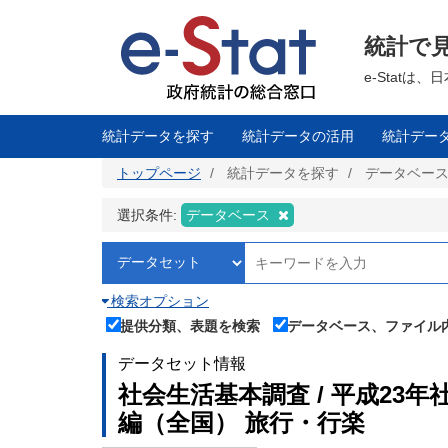
メ
イ
ン
統計で
コ
ン
テ
e-Stat
ン
ツ
に
移
統計データを探す
統計データの活用
統計デー
動
トップページ
統計データを探す
データベー
選択条件:
データベース
検索オプション
提供分類、表題を検索
データベース、ファイル
データセット情報
社会生活基本調査 / 平成23
編（全国） 旅行・行楽