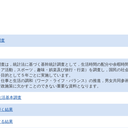
調査
調査は，統計法に基づく基幹統計調査として，生活時間の配分や余暇時
ィア活動，スポーツ，趣味・娯楽及び旅行・行楽）を調査し，国民の社
を目的として５年ごとに実施しています。
，仕事と生活の調和（ワーク・ライフ・バランス）の推進，男女共同参
行政施策に欠かすことのできない重要な資料となります。
生活基本調査
づく結果
する結果