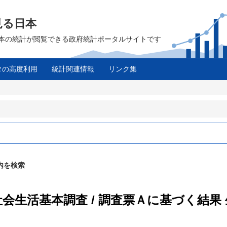
見る日本
は、日本の統計が閲覧できる政府統計ポータルサイトです
タの高度利用
統計関連情報
リンク集
ス
内を検索
年社会生活基本調査 / 調査票Ａに基づく結