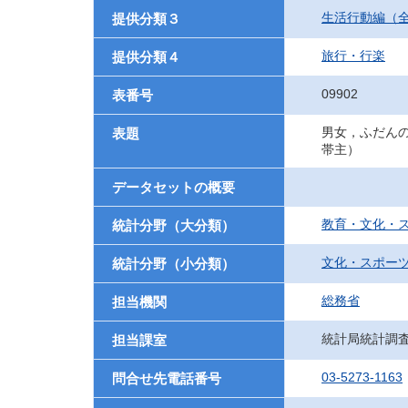
生活行動編（
提供分類３
旅行・行楽
提供分類４
09902
表番号
男女，ふだん
表題
帯主）
データセットの概要
教育・文化・
統計分野（大分類）
文化・スポー
統計分野（小分類）
総務省
担当機関
統計局統計調
担当課室
03-5273-1163
問合せ先電話番号