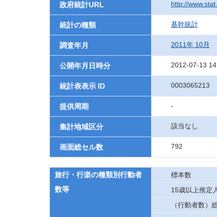
http://www.sta
政府統計URL
基幹統計
統計の種類
2011年 10月
調査年月
2012-07-13 14
公開年月日時分
0003065213
統計表表示 ID
-
提供周期
該当なし
集計地域区分
792
画面総セル数
旅行・行楽の種類別行動者
標本数
数等
15歳以上推定
（行動者数）