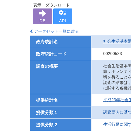
表示・ダウンロード
DB
API
データセット一覧に戻る
社会生活基本
政府統計名
00200533
政府統計コード
社会生活基本
調査の概要
練，ボランテ
料を得ること
調査の結果は
に関する各種
平成23年社会
提供統計名
調査票Ａに基
提供分類１
生活行動に関
提供分類２