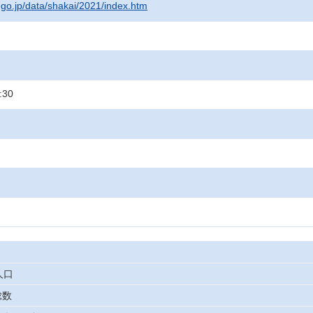
t.go.jp/data/shakai/2021/index.htm
:30
人口
総数