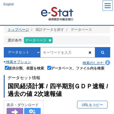
メ
English
イ
ン
コ
ン
テ
ン
ツ
トップページ
統計データを探す
データベース
に
移
動
選択条件:
データベース
検索オプション
検索のしかた
提供分類、表題を検索
データベース、ファイル内を検索
データセット情報
国民経済計算 / 四半期別ＧＤＰ速報 /
過去の値 2次速報値
表示・ダウンロード
URLをコピー