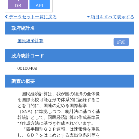
DB
API
データセット一覧に戻る
項目をすべて表示する
政府統計名
国民経済計算
詳細
政府統計コード
00100409
調査の概要
国民経済計算は、我が国の経済の全体像
を国際比較可能な形で体系的に記録するこ
とを目的に、国連の定める国際基準
（SNA）に準拠しつつ、統計法に基づく基
幹統計として、国民経済計算の作成基準及
び作成方法に基づき作成されています。
「四半期別ＧＤＰ速報」は速報性を重視
し、ＧＤＰをはじめとする支出側系列等を