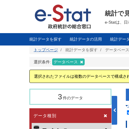
メ
イ
ン
統計で
コ
ン
テ
e-Stat
ン
ツ
に
移
統計データを探す
統計データの活用
統計デー
動
トップページ
統計データを探す
データベー
選択条件:
データベース
選択されたファイルは複数のデータベースで構成さ
3
件のデータ
データ種別