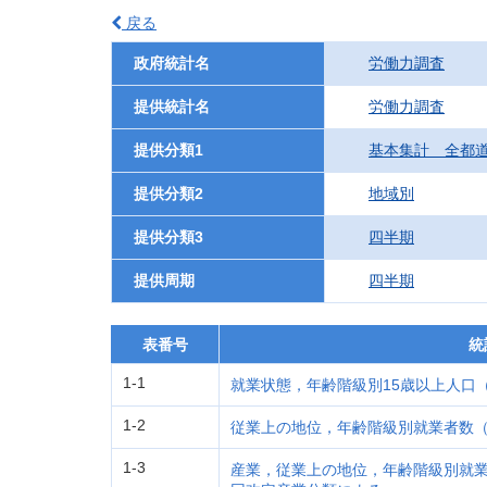
戻る
政府統計名
労働力調査
提供統計名
労働力調査
提供分類1
基本集計 全都
提供分類2
地域別
提供分類3
四半期
提供周期
四半期
表番号
統
1-1
就業状態，年齢階級別15歳以上人口（2
1-2
従業上の地位，年齢階級別就業者数（2
1-3
産業，従業上の地位，年齢階級別就業者数