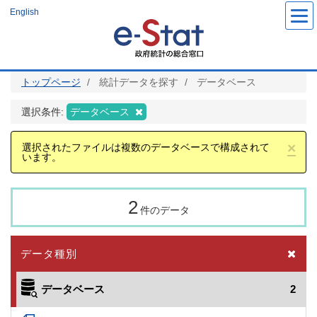
メ
English
イ
ン
コ
ン
テ
ン
ツ
トップページ
統計データを探す
データベース
に
移
動
選択条件:
データベース
×
選択されたファイルは複数のデータベースで構成されて
います。
2
件のデータ
データ種別
データベース
2