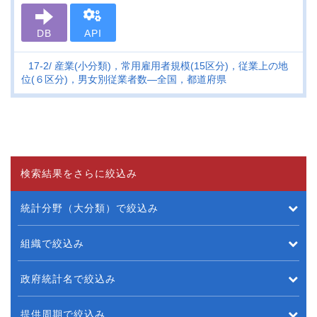
DB
API
17-2
産業(小分類)，常用雇用者規模(15区分)，従業上の地
位(６区分)，男女別従業者数―全国，都道府県
検索結果をさらに絞込み
統計分野（大分類）で絞込み
組織で絞込み
政府統計名で絞込み
提供周期で絞込み