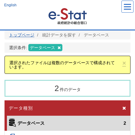
メ
English
イ
ン
コ
ン
テ
ン
ツ
トップページ
統計データを探す
データベース
に
移
動
選択条件:
データベース
×
選択されたファイルは複数のデータベースで構成されて
います。
2
件のデータ
データ種別
データベース
2