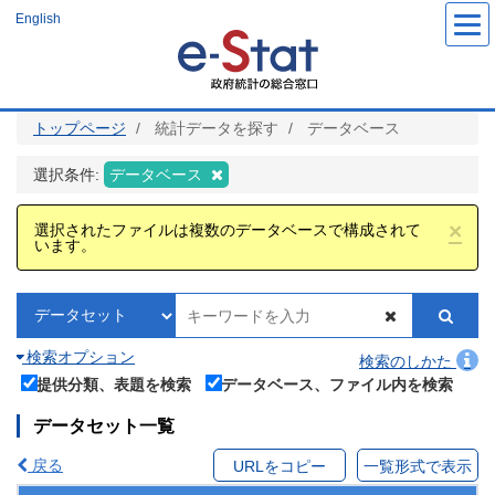
メ
English
イ
ン
コ
ン
テ
ン
ツ
トップページ
統計データを探す
データベース
に
移
動
選択条件:
データベース
×
選択されたファイルは複数のデータベースで構成されて
います。
検索オプション
検索のしかた
提供分類、表題を検索
データベース、ファイル内を検索
データセット一覧
戻る
URLをコピー
一覧形式で表示