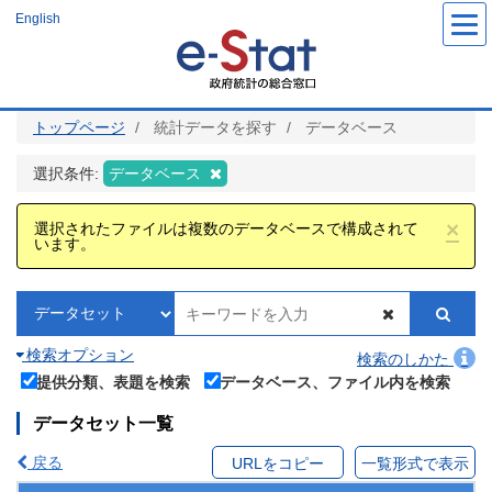
メ
English
イ
ン
コ
ン
テ
ン
ツ
トップページ
統計データを探す
データベース
に
移
動
選択条件:
データベース
×
選択されたファイルは複数のデータベースで構成されて
います。
検索オプション
検索のしかた
提供分類、表題を検索
データベース、ファイル内を検索
データセット一覧
戻る
URLをコピー
一覧形式で表示