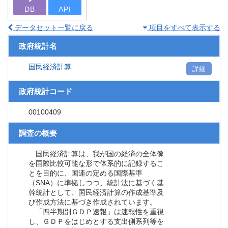
DB
API
データセット一覧に戻る
項目をすべて表示する
政府統計名
国民経済計算
詳細
政府統計コード
00100409
調査の概要
国民経済計算は、我が国の経済の全体像
を国際比較可能な形で体系的に記録するこ
とを目的に、国連の定める国際基準
（SNA）に準拠しつつ、統計法に基づく基
幹統計として、国民経済計算の作成基準及
び作成方法に基づき作成されています。
「四半期別ＧＤＰ速報」は速報性を重視
し、ＧＤＰをはじめとする支出側系列等を