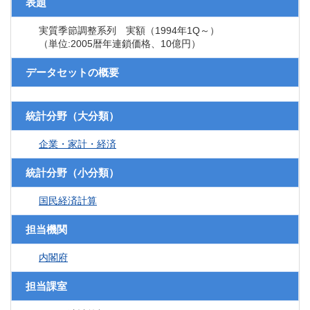
表題
実質季節調整系列 実額（1994年1Q～）
（単位:2005暦年連鎖価格、10億円）
データセットの概要
統計分野（大分類）
企業・家計・経済
統計分野（小分類）
国民経済計算
担当機関
内閣府
担当課室