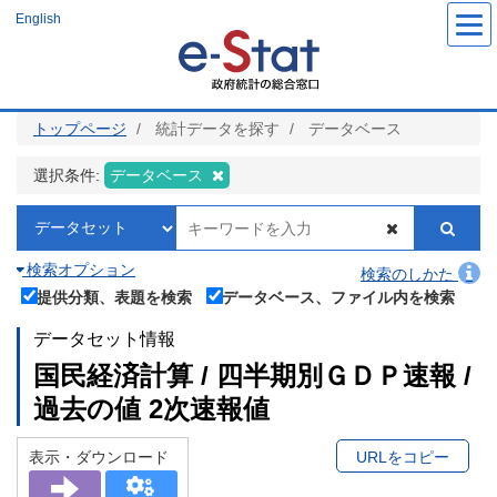
メ
English
イ
ン
コ
ン
テ
ン
ツ
トップページ
統計データを探す
データベース
に
移
動
選択条件:
データベース
検索オプション
検索のしかた
提供分類、表題を検索
データベース、ファイル内を検索
データセット情報
国民経済計算 / 四半期別ＧＤＰ速報 /
過去の値 2次速報値
表示・ダウンロード
URLをコピー