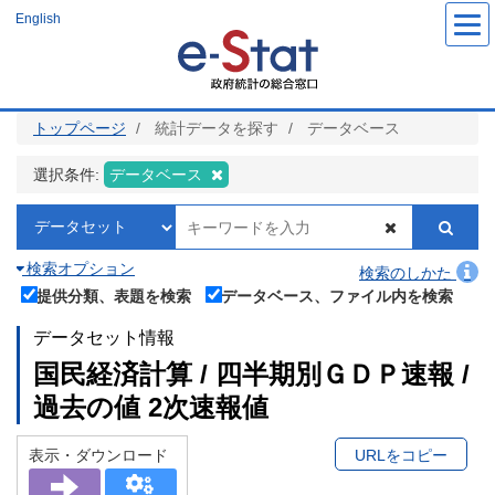
メ
English
イ
ン
コ
ン
テ
ン
ツ
トップページ
統計データを探す
データベース
に
移
動
選択条件:
データベース
検索オプション
検索のしかた
提供分類、表題を検索
データベース、ファイル内を検索
データセット情報
国民経済計算 / 四半期別ＧＤＰ速報 /
過去の値 2次速報値
表示・ダウンロード
URLをコピー