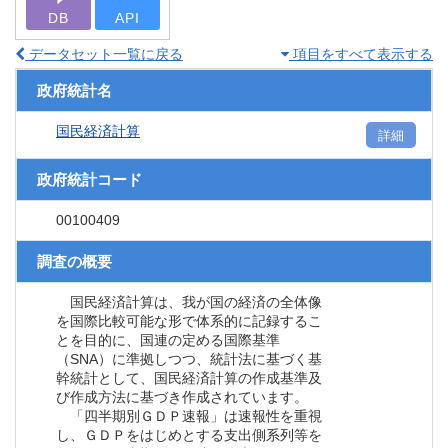
DB
API
データセット一覧に戻る
項目をすべて表示する
政府統計名
国民経済計算
詳細
政府統計コード
00100409
調査の概要
国民経済計算は、我が国の経済の全体像
を国際比較可能な形で体系的に記録するこ
とを目的に、国連の定める国際基準
（SNA）に準拠しつつ、統計法に基づく基
幹統計として、国民経済計算の作成基準及
び作成方法に基づき作成されています。
「四半期別ＧＤＰ速報」は速報性を重視
し、ＧＤＰをはじめとする支出側系列等を