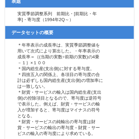
表題
実質季節調整系列 前期比・[前期比・年
率]・寄与度（1994年2Q～）
データセットの概要
＊年率表示の成長率は、実質季節調整値を
用いて次式により算出した。・年率表示の
成長率＝｛(当期の実数÷前期の実数)の4乗
－１｝×１００
＊国内総生産(支出側)に対する寄与度。
＊四捨五入の関係上、各項目の寄与度の合
計は必ずしも国内総生産(支出側)の増加率に
は一致しない。
＊財貨・サービスの輸入は国内総生産(支出
側)の控除項目となるので、寄与度は逆符号
で表示した。例えば、財貨・サービスの輸
入が増加すると、寄与度はマイナスの符号
となる。
＊財貨・サービスの純輸出の寄与度は財
貨・サービスの輸出の寄与度－財貨・サー
ビスの輸入の寄与度により求めている。