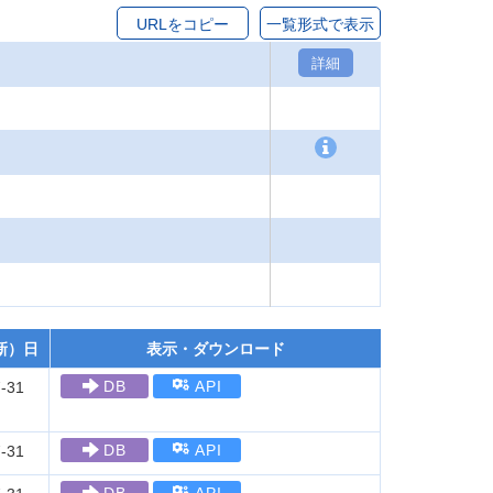
URLをコピー
一覧形式で表示
詳細
新）日
表示・ダウンロード
DB
API
-31
DB
API
-31