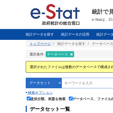
メ
イ
ン
統計で
コ
ン
テ
e-Stat
ン
ツ
に
移
統計データを探す
統計データの活用
統計デー
動
トップページ
統計データを探す
データベー
選択条件:
データベース
選択されたファイルは複数のデータベースで構成さ
検索オプション
提供分類、表題を検索
データベース、ファイル
データセット一覧