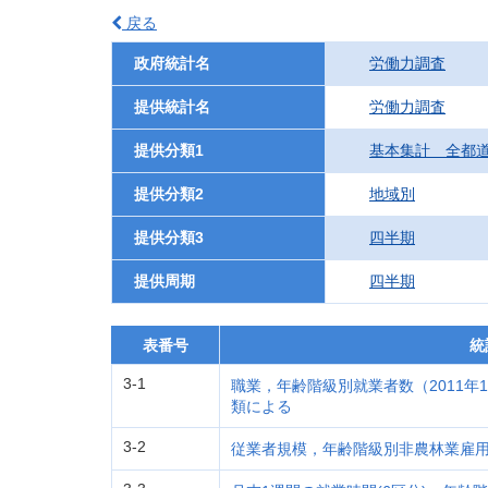
戻る
政府統計名
労働力調査
提供統計名
労働力調査
提供分類1
基本集計 全都
提供分類2
地域別
提供分類3
四半期
提供周期
四半期
表番号
統
3-1
職業，年齢階級別就業者数（2011年1
類による
3-2
従業者規模，年齢階級別非農林業雇用者