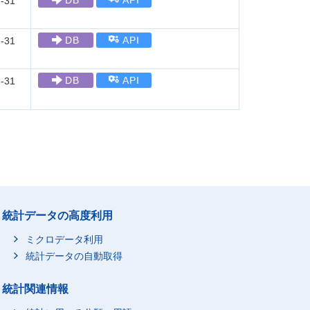
DB
API
-31
DB
API
-31
DB
API
-31
統計データの高度利用
ミクロデータ利用
統計データの自動取得
統計関連情報