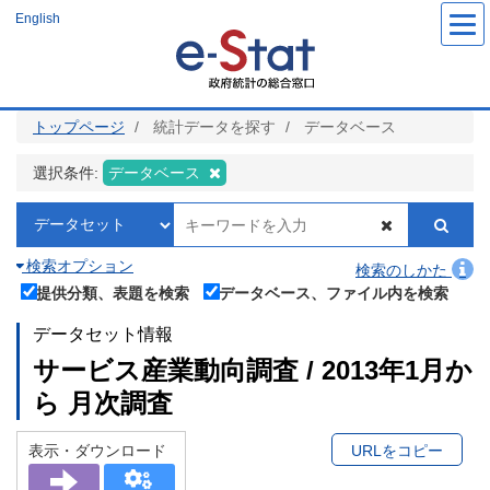
メ
English
イ
ン
コ
ン
テ
ン
ツ
トップページ
統計データを探す
データベース
に
移
動
選択条件:
データベース
検索オプション
検索のしかた
提供分類、表題を検索
データベース、ファイル内を検索
データセット情報
サービス産業動向調査 / 2013年1月か
ら 月次調査
表示・ダウンロード
URLをコピー