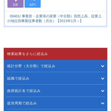
DB
API
00401
事業所・企業等の産業（中分類）別売上高、従業上
の地位別事業従事者数（月次）【2013年1月～】
検索結果をさらに絞込み
統計分野（大分類）で絞込み
組織で絞込み
政府統計名で絞込み
提供周期で絞込み