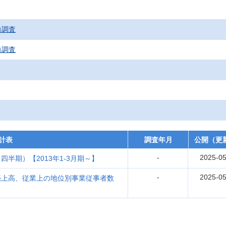
向調査
向調査
計表
調査年月
公開（更
-
2025-05
半期）【2013年1-3月期～】
-
2025-05
売上高、従業上の地位別事業従事者数