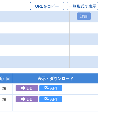
URLをコピー
一覧形式で表示
詳細
新）日
表示・ダウンロード
DB
API
-26
DB
API
-26