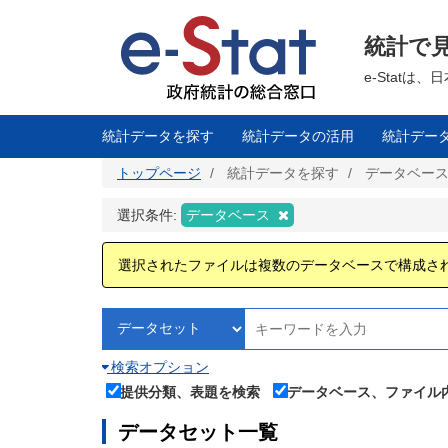
メ
イ
ン
統計で
コ
ン
テ
e-Stat
ン
ツ
に
移
統計データを探す
統計データの活用
統計デー
動
トップページ
統計データを探す
データベー
選択条件:
データベース
選択されたファイルは複数のデータベースで構成さ
検索オプション
提供分類、表題を検索
データベース、ファイル
データセット一覧