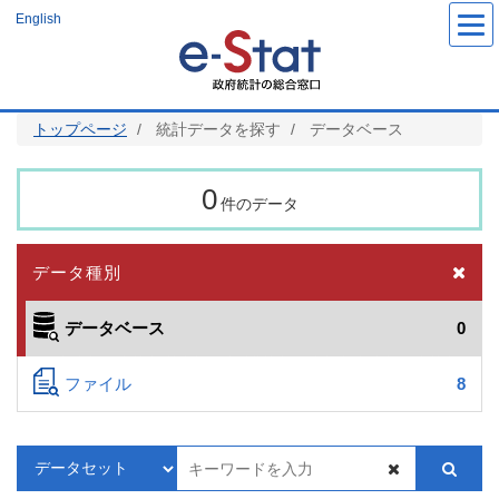
メ
English
イ
ン
コ
ン
テ
ン
ツ
トップページ
統計データを探す
データベース
に
移
動
0
件のデータ
データ種別
データベース
0
ファイル
8