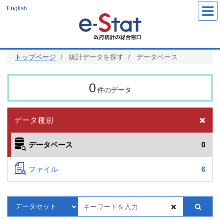
メ
English
イ
ン
コ
ン
テ
ン
ツ
トップページ
統計データを探す
データベース
に
移
動
0
件のデータ
データ種別
データベース
0
ファイル
6