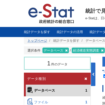
メ
イ
ン
統計で
コ
ン
テ
e-Stat
ン
ツ
に
移
統計データを探す
統計データの活用
統計デー
動
トップページ
統計データを探す
データベー
選択条件:
データベース
経済構造実態調査
1
件のデータ
データ種別
データベース
1
ファイル
1