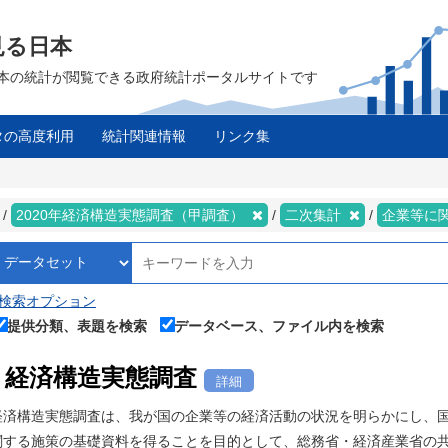
見る日本
は、日本の統計が閲覧できる政府統計ポータルサイトです
タの高度利用
統計関連情報
リンク集
ス
2020年経済構造実態調査（甲調査）
二次集計
企業等に
検索オプション
提供分類、表題を検索
データベース、ファイル内を検索
経済構造実態調査
詳細
経済構造実態調査は、我が国の企業等の経済活動の状況を明らかにし、
関する施策の基礎資料を得ることを目的として、総務省・経済産業省の共