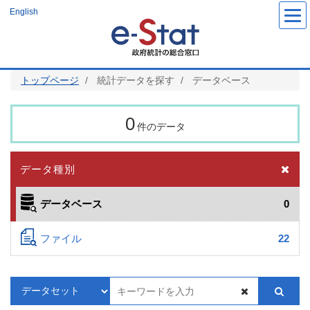
メ
English
イ
ン
コ
ン
テ
ン
ツ
トップページ
統計データを探す
データベース
に
移
動
0
件のデータ
データ種別
データベース
0
ファイル
22