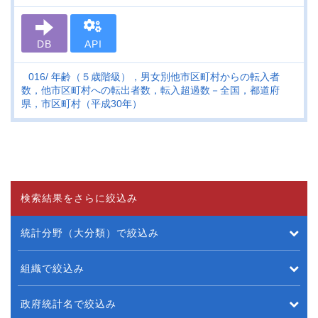
DB
API
016
年齢（５歳階級），男女別他市区町村からの転入者
数，他市区町村への転出者数，転入超過数－全国，都道府
県，市区町村（平成30年）
検索結果をさらに絞込み
統計分野（大分類）で絞込み
組織で絞込み
政府統計名で絞込み