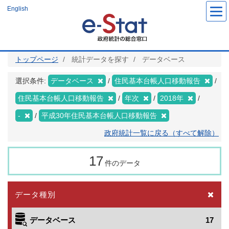
メ
English
イ
ン
コ
ン
テ
ン
ツ
トップページ
統計データを探す
データベース
に
移
動
選択条件:
データベース
住民基本台帳人口移動報告
住民基本台帳人口移動報告
年次
2018年
-
平成30年住民基本台帳人口移動報告
政府統計一覧に戻る（すべて解除）
17
件のデータ
データ種別
データベース
17