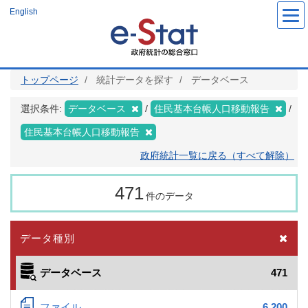
メ
English
イ
ン
コ
ン
テ
ン
ツ
トップページ
統計データを探す
データベース
に
移
動
選択条件:
データベース
住民基本台帳人口移動報告
住民基本台帳人口移動報告
政府統計一覧に戻る（すべて解除）
471
件のデータ
データ種別
データベース
471
ファイル
6,200