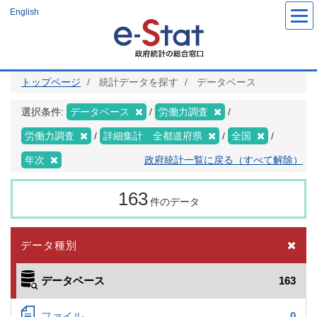
メ
English
イ
ン
コ
ン
テ
ン
ツ
トップページ
統計データを探す
データベース
に
移
動
選択条件:
データベース
労働力調査
労働力調査
詳細集計 全都道府県
全国
年次
政府統計一覧に戻る（すべて解除）
163
件のデータ
データ種別
データベース
163
ファイル
0