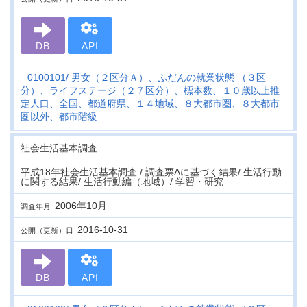
DB
API
0100101
男女（２区分Ａ）、ふだんの就業状態 （３区
分）、ライフステージ（２７区分）、標本数、１０歳以上推
定人口、全国、都道府県、１４地域、８大都市圏、８大都市
圏以外、都市階級
社会生活基本調査
平成18年社会生活基本調査 / 調査票Aに基づく結果/ 生活行動
に関する結果/ 生活行動編（地域）/ 学習・研究
2006年10月
調査年月
2016-10-31
公開（更新）日
DB
API