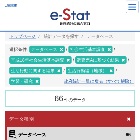
メ
English
イ
ン
コ
ン
テ
ン
ツ
トップページ
統計データを探す
データベース
に
移
動
選択条件:
データベース
社会生活基本調査
平成18年社会生活基本調査
調査票Aに基づく結果
生活行動に関する結果
生活行動編（地域）
学習・研究
政府統計一覧に戻る（すべて解除）
66
件のデータ
データ種別
データベース
66