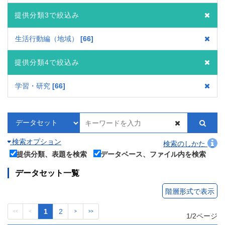
提供分類3で絞込み
生活行動編（地域）
66
提供分類4で絞込み
学習・研究
66
検索オプション
検索のしかた
提供分類、表題を検索
データベース、ファイル内を検索
データセット一覧
階層形式で表示
1
2
<<
<
>
>>
1/2ページ