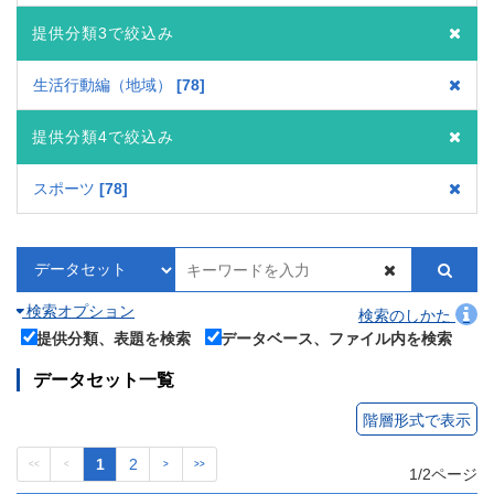
提供分類3で絞込み
生活行動編（地域）
78
提供分類4で絞込み
スポーツ
78
検索オプション
検索のしかた
提供分類、表題を検索
データベース、ファイル内を検索
データセット一覧
階層形式で表示
1
2
<<
<
>
>>
1/2ページ