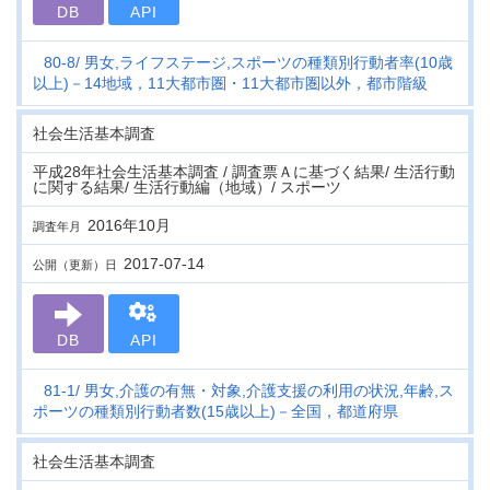
DB
API
80-8
男女,ライフステージ,スポーツの種類別行動者率(10歳
以上)－14地域，11大都市圏・11大都市圏以外，都市階級
社会生活基本調査
平成28年社会生活基本調査 / 調査票Ａに基づく結果/ 生活行動
に関する結果/ 生活行動編（地域）/ スポーツ
2016年10月
調査年月
2017-07-14
公開（更新）日
DB
API
81-1
男女,介護の有無・対象,介護支援の利用の状況,年齢,ス
ポーツの種類別行動者数(15歳以上)－全国，都道府県
社会生活基本調査