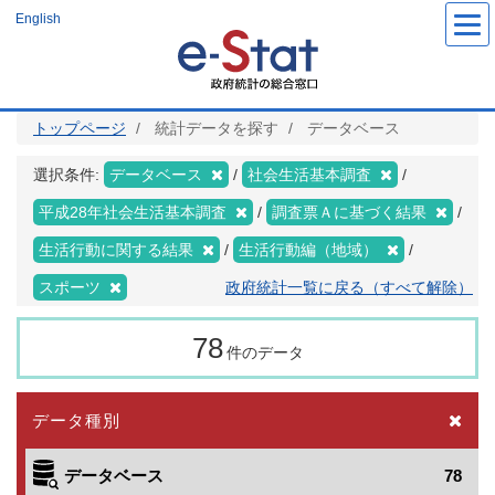
メ
English
イ
ン
コ
ン
テ
ン
ツ
トップページ
統計データを探す
データベース
に
移
動
選択条件:
データベース
社会生活基本調査
平成28年社会生活基本調査
調査票Ａに基づく結果
生活行動に関する結果
生活行動編（地域）
スポーツ
政府統計一覧に戻る（すべて解除）
78
件のデータ
データ種別
データベース
78