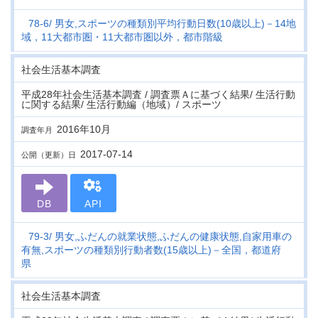
78-6
男女,スポーツの種類別平均行動日数(10歳以上)－14地
域，11大都市圏・11大都市圏以外，都市階級
社会生活基本調査
平成28年社会生活基本調査 / 調査票Ａに基づく結果/ 生活行動
に関する結果/ 生活行動編（地域）/ スポーツ
2016年10月
調査年月
2017-07-14
公開（更新）日
DB
API
79-3
男女,ふだんの就業状態,ふだんの健康状態,自家用車の
有無,スポーツの種類別行動者数(15歳以上)－全国，都道府
県
社会生活基本調査