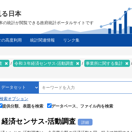
見る日本
は、日本の統計が閲覧できる政府統計ポータルサイトです
タの高度利用
統計関連情報
リンク集
ス
査
令和３年経済センサス‐活動調査
事業所に関する集計
検索オプション
提供分類、表題を検索
データベース、ファイル内を検索
経済センサス‐活動調査
詳細