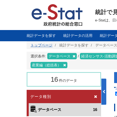
メ
イ
ン
統計で
コ
ン
テ
e-Stat
ン
ツ
に
移
統計データを探す
統計データの活用
統計デー
動
トップページ
統計データを探す
データベー
選択条件:
データベース
経済センサス‐活動調
産業編（総括表）
16
件のデータ
データ種別
データベース
16