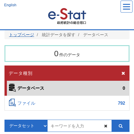
メ
English
イ
ン
コ
ン
テ
ン
ツ
トップページ
統計データを探す
データベース
に
移
動
0
件のデータ
データ種別
データベース
0
ファイル
792