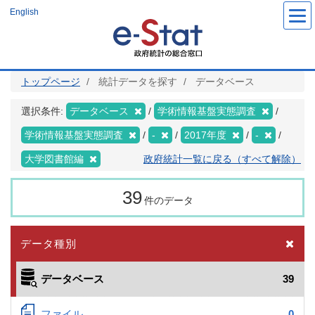
メ
English
イ
ン
コ
ン
テ
ン
ツ
トップページ
統計データを探す
データベース
に
移
動
選択条件:
データベース
学術情報基盤実態調査
学術情報基盤実態調査
-
2017年度
-
大学図書館編
政府統計一覧に戻る（すべて解除）
39
件のデータ
データ種別
データベース
39
ファイル
0