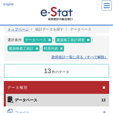
メ
English
イ
ン
コ
ン
テ
ン
ツ
トップページ
統計データを探す
データベース
に
移
動
選択条件:
データベース
建築着工統計調査
建築物着工統計
時系列表
政府統計一覧に戻る（すべて解除）
13
件のデータ
データ種別
データベース
13
ファイル
6