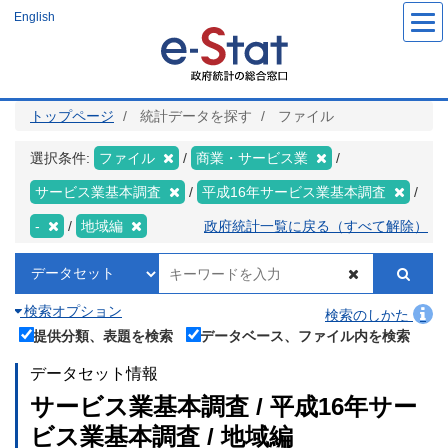
メ
English
イ
ン
コ
ン
テ
ン
ツ
トップページ
統計データを探す
ファイル
に
移
動
選択条件:
ファイル
商業・サービス業
サービス業基本調査
平成16年サービス業基本調査
-
地域編
政府統計一覧に戻る（すべて解除）
検索オプション
検索のしかた
提供分類、表題を検索
データベース、ファイル内を検索
データセット情報
サービス業基本調査 / 平成16年サー
ビス業基本調査 / 地域編