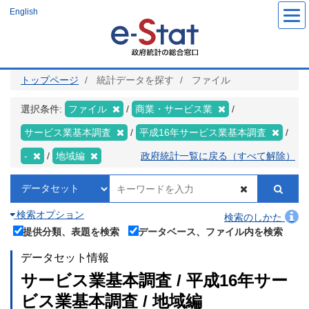
メ
English
イ
ン
コ
ン
テ
ン
ツ
トップページ
統計データを探す
ファイル
に
移
動
選択条件:
ファイル
商業・サービス業
サービス業基本調査
平成16年サービス業基本調査
-
地域編
政府統計一覧に戻る（すべて解除）
検索オプション
検索のしかた
提供分類、表題を検索
データベース、ファイル内を検索
データセット情報
サービス業基本調査 / 平成16年サー
ビス業基本調査 / 地域編