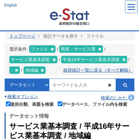
メ
English
イ
ン
コ
ン
テ
ン
ツ
トップページ
統計データを探す
ファイル
に
移
動
選択条件:
ファイル
商業・サービス業
サービス業基本調査
平成16年サービス業基本調査
-
地域編
政府統計一覧に戻る（すべて解除）
検索オプション
検索のしかた
提供分類、表題を検索
データベース、ファイル内を検索
データセット情報
サービス業基本調査 / 平成16年サー
ビス業基本調査 / 地域編