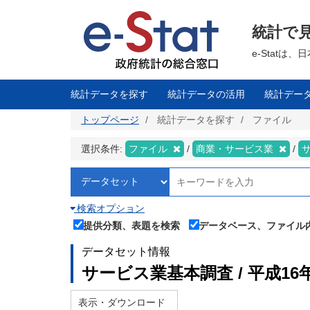
メ
イ
ン
統計で
コ
ン
テ
e-Stat
ン
ツ
に
移
統計データを探す
統計データの活用
統計デー
動
トップページ
統計データを探す
ファイル
選択条件:
ファイル
商業・サービス業
検索オプション
提供分類、表題を検索
データベース、ファイル
データセット情報
サービス業基本調査 / 平成16
表示・ダウンロード