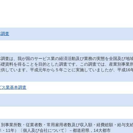
本調査
本調査は、我が国のサービス業の経済活動及び業務の実態を全国及び地
基礎資料を得ることを目的とした調査です。この調査では、産業別事業
提供しています。平成元年から５年ごとに実施していましたが、平成16
。
ビス業基本調査
）別事業所数・従業者数・常用雇用者数及び収入額・経費総額・給与支給
年・11年）〔個人及び会社について〕－都道府県，14大都市