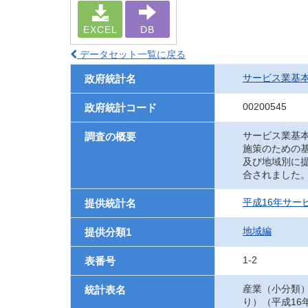
EXCEL
DB
データセット一覧に戻る
サービス業基
政府統計名
00200545
政府統計コード
サービス業基
調査の概要
施策のための
及び地域別に
合されました
平成16年サー
提供統計名
地域編
提供分類1
1-2
表番号
産業（小分類
統計表名
り）（平成16