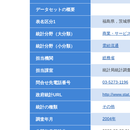
データセットの概要
福島県，茨城
表名区分1
商業・サービ
統計分野（大分類）
需給流通
統計分野（小分類）
総務省
担当機関
統計局統計調
担当課室
03-5273-1196
問合せ先電話番号
http://www.stat
政府統計URL
その他
統計の種類
2004年
調査年月