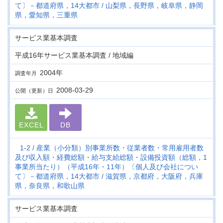
て〕－都道府県，14大都市
山梨県，長野県，岐阜県，静岡
県，愛知県，三重県
サービス業基本調査
平成16年サービス業基本調査 / 地域編
2004年
調査年月
2008-03-29
公開（更新）日
EXCEL
DB
1-2
産業（小分類）別事業所数・従業者数・常用雇用者数
及び収入額・経費総額・給与支給総額・設備投資額（総額，1
事業所当たり）（平成16年・11年）〔個人及び会社につい
て〕－都道府県，14大都市
滋賀県，京都府，大阪府，兵庫
県，奈良県，和歌山県
サービス業基本調査