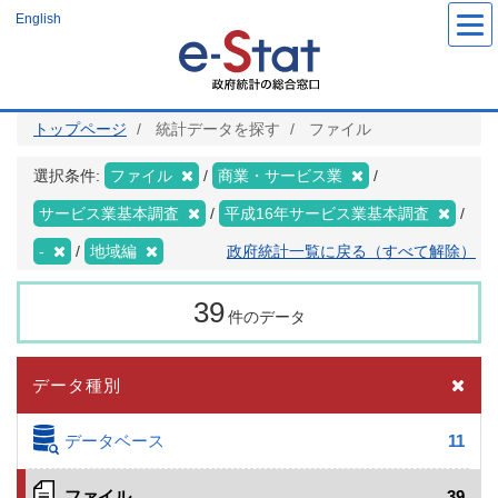
メ
English
イ
ン
コ
ン
テ
ン
ツ
トップページ
統計データを探す
ファイル
に
移
動
選択条件:
ファイル
商業・サービス業
サービス業基本調査
平成16年サービス業基本調査
-
地域編
政府統計一覧に戻る（すべて解除）
39
件のデータ
データ種別
データベース
11
ファイル
39