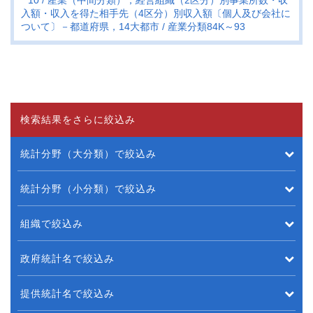
10
産業（中間分類），経営組織（2区分）別事業所数・収
入額・収入を得た相手先（4区分）別収入額〔個人及び会社に
ついて〕－都道府県，14大都市
産業分類84K～93
検索結果をさらに絞込み
統計分野（大分類）で絞込み
統計分野（小分類）で絞込み
組織で絞込み
政府統計名で絞込み
提供統計名で絞込み