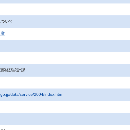
について
ス業
査部経済統計課
.go.jp/data/service/2004/index.htm