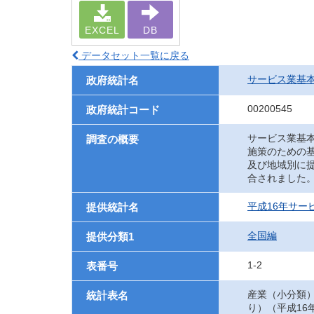
EXCEL
DB
データセット一覧に戻る
サービス業基
政府統計名
00200545
政府統計コード
サービス業基
調査の概要
施策のための
及び地域別に
合されました
平成16年サー
提供統計名
全国編
提供分類1
1-2
表番号
産業（小分類
統計表名
り）（平成16