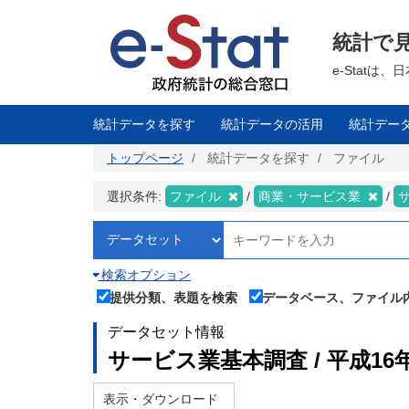
メ
イ
ン
統計で
コ
ン
テ
e-Stat
ン
ツ
に
移
統計データを探す
統計データの活用
統計デー
動
トップページ
統計データを探す
ファイル
選択条件:
ファイル
商業・サービス業
検索オプション
提供分類、表題を検索
データベース、ファイル
データセット情報
サービス業基本調査 / 平成16
表示・ダウンロード