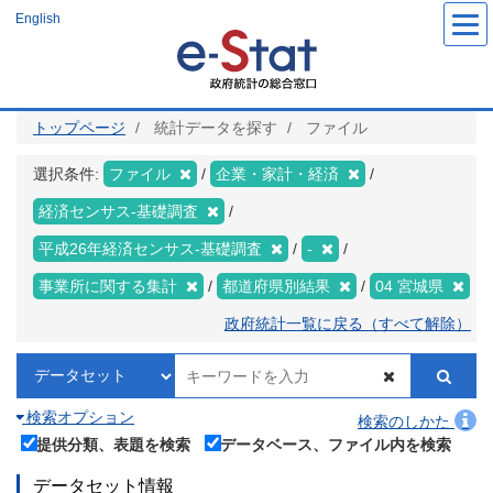
メ
English
イ
ン
コ
ン
テ
ン
ツ
トップページ
統計データを探す
ファイル
に
移
動
選択条件:
ファイル
企業・家計・経済
経済センサス‐基礎調査
平成26年経済センサス‐基礎調査
-
事業所に関する集計
都道府県別結果
04 宮城県
政府統計一覧に戻る（すべて解除）
検索オプション
検索のしかた
提供分類、表題を検索
データベース、ファイル内を検索
データセット情報