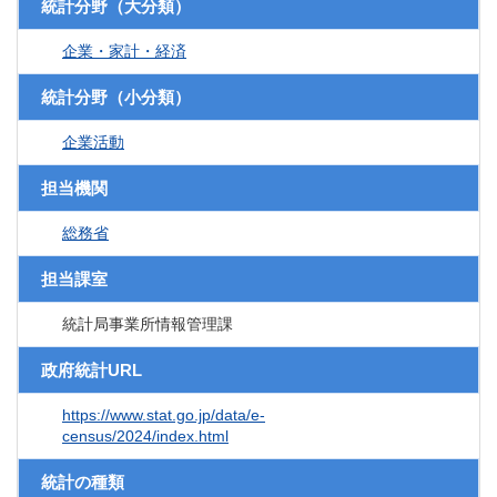
統計分野（大分類）
企業・家計・経済
統計分野（小分類）
企業活動
担当機関
総務省
担当課室
統計局事業所情報管理課
政府統計URL
https://www.stat.go.jp/data/e-
census/2024/index.html
統計の種類