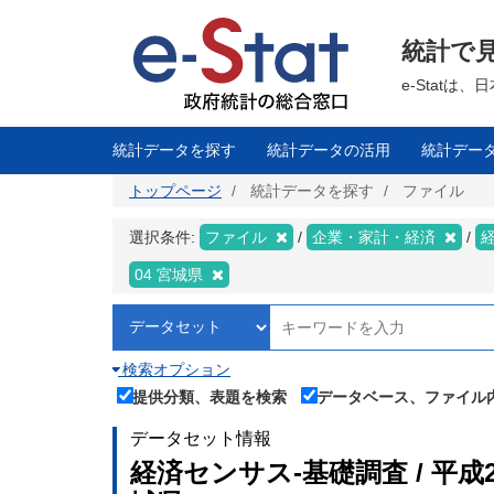
メ
イ
ン
統計で
コ
ン
テ
e-Stat
ン
ツ
に
移
統計データを探す
統計データの活用
統計デー
動
トップページ
統計データを探す
ファイル
選択条件:
ファイル
企業・家計・経済
04 宮城県
検索オプション
提供分類、表題を検索
データベース、ファイル
データセット情報
経済センサス‐基礎調査 / 平成