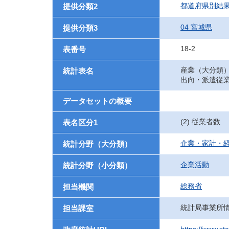
都道府県別結
提供分類2
04 宮城県
提供分類3
18-2
表番号
産業（大分類
統計表名
出向・派遣従
データセットの概要
(2) 従業者数
表名区分1
企業・家計・
統計分野（大分類）
企業活動
統計分野（小分類）
総務省
担当機関
統計局事業所
担当課室