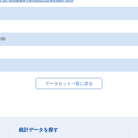
at.go.jp/data/e-census/2024/index.html
:00
データセット一覧に戻る
統計データを探す