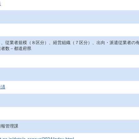
果
）、従業者規模（８区分）、経営組織（７区分）、出向・派遣従業者の
業者数－都道府県
経済
情報管理課