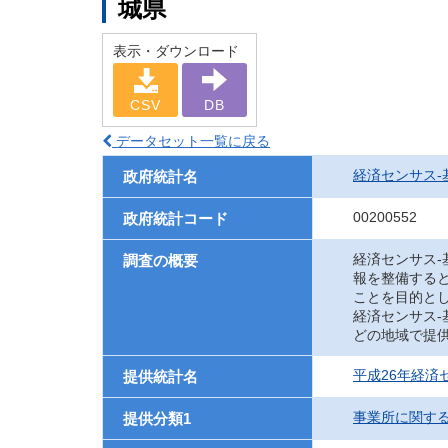
城県
表示・ダウンロード
CSV
DB
データセット一覧に戻る
経済センサス‐
政府統計名
00200552
政府統計コード
経済センサス
調査の概要
報を整備する
ことを目的と
経済センサス
どの地域で提
平成26年経済
提供統計名
事業所に関す
提供分類1