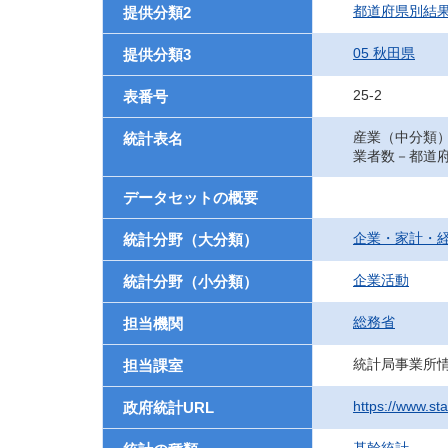
都道府県別結
提供分類2
05 秋田県
提供分類3
25-2
表番号
産業（中分類
統計表名
業者数－都道
データセットの概要
企業・家計・
統計分野（大分類）
企業活動
統計分野（小分類）
総務省
担当機関
統計局事業所
担当課室
https://www.st
政府統計URL