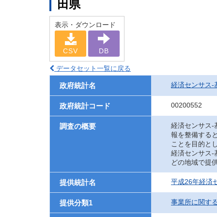
田県
表示・ダウンロード
CSV
DB
データセット一覧に戻る
経済センサス‐
政府統計名
00200552
政府統計コード
経済センサス
調査の概要
報を整備する
ことを目的と
経済センサス
どの地域で提
平成26年経済
提供統計名
事業所に関す
提供分類1