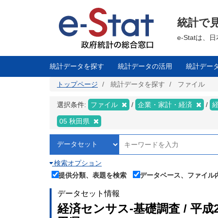
メ
イ
ン
統計で
コ
ン
テ
e-Stat
ン
ツ
に
移
統計データを探す
統計データの活用
統計デー
動
トップページ
統計データを探す
ファイル
選択条件:
ファイル
企業・家計・経済
05 秋田県
検索オプション
提供分類、表題を検索
データベース、ファイル
データセット情報
経済センサス‐基礎調査 / 平成