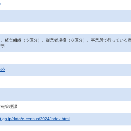
果
）、経営組織（５区分）、従業者規模（８区分）、事業所で行っている
府県
経済
情報管理課
at.go.jp/data/e-census/2024/index.html