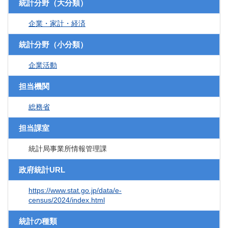
統計分野（大分類）
企業・家計・経済
統計分野（小分類）
企業活動
担当機関
総務省
担当課室
統計局事業所情報管理課
政府統計URL
https://www.stat.go.jp/data/e-
census/2024/index.html
統計の種類