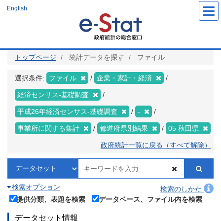
メ
English
イ
ン
コ
ン
テ
ン
ツ
トップページ
統計データを探す
ファイル
に
移
動
選択条件:
ファイル
企業・家計・経済
経済センサス‐基礎調査
平成26年経済センサス‐基礎調査
-
事業所に関する集計
都道府県別結果
05 秋田県
政府統計一覧に戻る（すべて解除）
検索オプション
検索のしかた
提供分類、表題を検索
データベース、ファイル内を検索
データセット情報