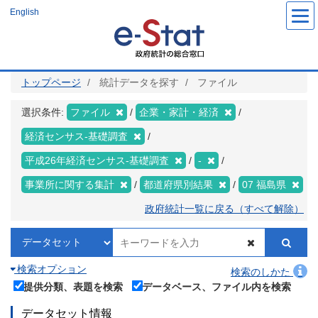
メ
English
イ
ン
コ
ン
テ
ン
ツ
トップページ
統計データを探す
ファイル
に
移
動
選択条件:
ファイル
企業・家計・経済
経済センサス‐基礎調査
平成26年経済センサス‐基礎調査
-
事業所に関する集計
都道府県別結果
07 福島県
政府統計一覧に戻る（すべて解除）
検索オプション
検索のしかた
提供分類、表題を検索
データベース、ファイル内を検索
データセット情報