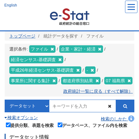
メ
English
イ
ン
コ
ン
テ
ン
ツ
トップページ
統計データを探す
ファイル
に
移
動
選択条件:
ファイル
企業・家計・経済
経済センサス‐基礎調査
平成26年経済センサス‐基礎調査
-
事業所に関する集計
都道府県別結果
07 福島県
政府統計一覧に戻る（すべて解除）
検索オプション
検索のしかた
提供分類、表題を検索
データベース、ファイル内を検索
データセット情報