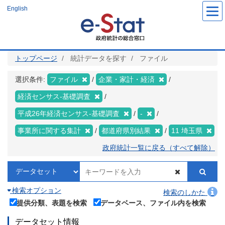
メ
English
イ
ン
コ
ン
テ
ン
ツ
トップページ
統計データを探す
ファイル
に
移
動
選択条件:
ファイル
企業・家計・経済
経済センサス‐基礎調査
平成26年経済センサス‐基礎調査
-
事業所に関する集計
都道府県別結果
11 埼玉県
政府統計一覧に戻る（すべて解除）
検索オプション
検索のしかた
提供分類、表題を検索
データベース、ファイル内を検索
データセット情報