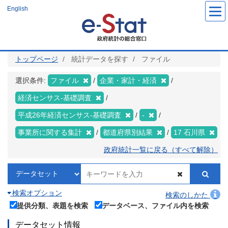
メ
English
イ
ン
コ
ン
テ
ン
ツ
トップページ
統計データを探す
ファイル
に
移
動
選択条件:
ファイル
企業・家計・経済
経済センサス‐基礎調査
平成26年経済センサス‐基礎調査
-
事業所に関する集計
都道府県別結果
17 石川県
政府統計一覧に戻る（すべて解除）
検索オプション
検索のしかた
提供分類、表題を検索
データベース、ファイル内を検索
データセット情報