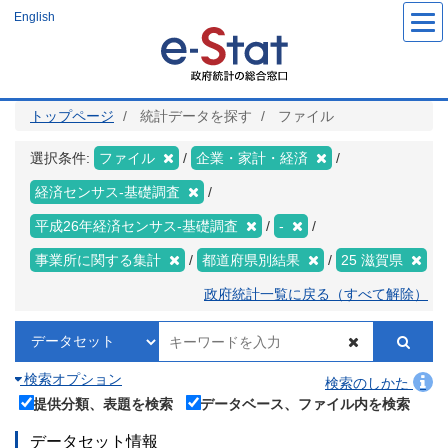
メ
English
イ
ン
コ
ン
テ
ン
ツ
トップページ
統計データを探す
ファイル
に
移
動
選択条件:
ファイル
企業・家計・経済
経済センサス‐基礎調査
平成26年経済センサス‐基礎調査
-
事業所に関する集計
都道府県別結果
25 滋賀県
政府統計一覧に戻る（すべて解除）
検索オプション
検索のしかた
提供分類、表題を検索
データベース、ファイル内を検索
データセット情報