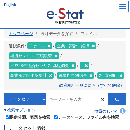
メ
English
イ
ン
コ
ン
テ
ン
ツ
トップページ
統計データを探す
ファイル
に
移
動
選択条件:
ファイル
企業・家計・経済
経済センサス‐基礎調査
平成26年経済センサス‐基礎調査
-
事業所に関する集計
都道府県別結果
26 京都府
政府統計一覧に戻る（すべて解除）
検索オプション
検索のしかた
提供分類、表題を検索
データベース、ファイル内を検索
データセット情報