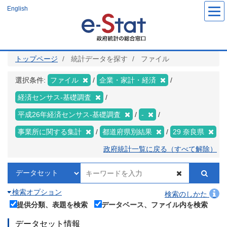
メ
English
イ
ン
コ
ン
テ
ン
ツ
トップページ
統計データを探す
ファイル
に
移
動
選択条件:
ファイル
企業・家計・経済
経済センサス‐基礎調査
平成26年経済センサス‐基礎調査
-
事業所に関する集計
都道府県別結果
29 奈良県
政府統計一覧に戻る（すべて解除）
検索オプション
検索のしかた
提供分類、表題を検索
データベース、ファイル内を検索
データセット情報