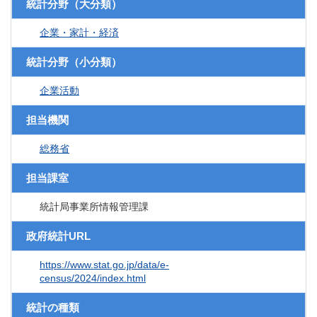
統計分野（大分類）
企業・家計・経済
統計分野（小分類）
企業活動
担当機関
総務省
担当課室
統計局事業所情報管理課
政府統計URL
https://www.stat.go.jp/data/e-
census/2024/index.html
統計の種類