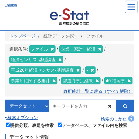
メ
English
イ
ン
コ
ン
テ
ン
ツ
トップページ
統計データを探す
ファイル
に
移
動
選択条件:
ファイル
企業・家計・経済
経済センサス‐基礎調査
平成26年経済センサス‐基礎調査
-
事業所に関する集計
都道府県別結果
40 福岡県
政府統計一覧に戻る（すべて解除）
検索オプション
検索のしかた
提供分類、表題を検索
データベース、ファイル内を検索
データセット情報