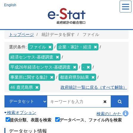
メ
English
イ
ン
コ
ン
テ
ン
ツ
トップページ
統計データを探す
ファイル
に
移
動
選択条件:
ファイル
企業・家計・経済
経済センサス‐基礎調査
平成26年経済センサス‐基礎調査
-
事業所に関する集計
都道府県別結果
46 鹿児島県
政府統計一覧に戻る（すべて解除）
検索オプション
検索のしかた
提供分類、表題を検索
データベース、ファイル内を検索
データセット情報