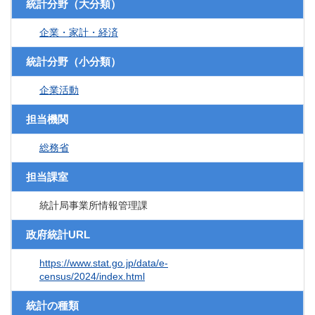
統計分野（大分類）
企業・家計・経済
統計分野（小分類）
企業活動
担当機関
総務省
担当課室
統計局事業所情報管理課
政府統計URL
https://www.stat.go.jp/data/e-
census/2024/index.html
統計の種類