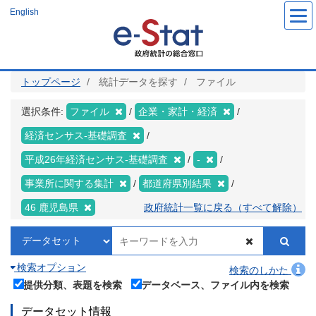
メ
English
イ
ン
コ
ン
テ
ン
ツ
トップページ
統計データを探す
ファイル
に
移
動
選択条件:
ファイル
企業・家計・経済
経済センサス‐基礎調査
平成26年経済センサス‐基礎調査
-
事業所に関する集計
都道府県別結果
46 鹿児島県
政府統計一覧に戻る（すべて解除）
検索オプション
検索のしかた
提供分類、表題を検索
データベース、ファイル内を検索
データセット情報